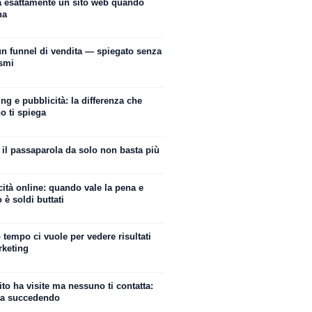
a esattamente un sito web quando
na
un funnel di vendita — spiegato senza
ismi
ng e pubblicità: la differenza che
o ti spiega
 il passaparola da solo non basta più
ità online: quando vale la pena e
è soldi buttati
tempo ci vuole per vedere risultati
rketing
sito ha visite ma nessuno ti contatta:
ta succedendo