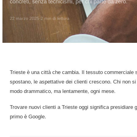
concreti, senza tecnicismi, per chi parte da zero.
22 marzo 2025
·
2
min di lettura
Trieste è una città che cambia. Il tessuto commerciale s
spostano, le aspettative dei clienti crescono. Chi non s
modo drammatico, ma lentamente, ogni mese.
Trovare nuovi clienti a Trieste oggi significa presidiare g
primo è Google.