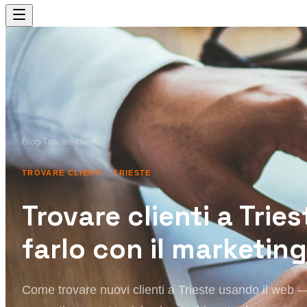
Blog
›
Trovare clienti
TROVARE CLIENTI
· TRIESTE
Trovare clienti a Trie
farlo con il marketing
Come trovare nuovi clienti a Trieste usando il web 