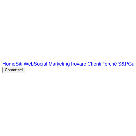
Home
Siti Web
Social Marketing
Trovare Clienti
Perché S&P
Gui
Contattaci