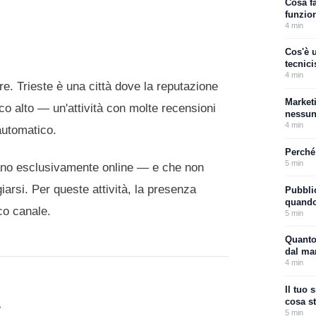
Cosa f
funzio
4
min
Cos'è 
tecnic
4
min
e. Trieste è una città dove la reputazione
Marketi
co alto — un'attività con molte recensioni
nessun
4
min
automatico.
Perché
5
min
rcano esclusivamente online — e che non
arsi. Per queste attività, la presenza
Pubblic
quando 
co canale.
5
min
Quanto 
dal ma
4
min
Il tuo 
e
cosa s
5
min