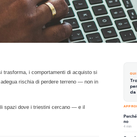
i trasforma, i comportamenti di acquisto si
GU
Tro
i adegua rischia di perdere terreno — non in
per
da 
li spazi dove i triestini cercano — e il
APPRO
Perché 
no
4
min