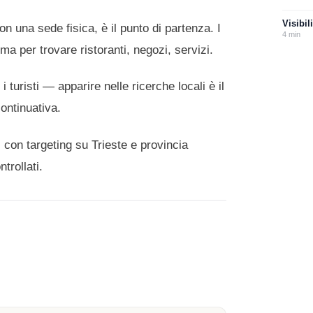
Visibil
con una sede fisica, è il punto di partenza. I
4
min
ma per trovare ristoranti, negozi, servizi.
i turisti — apparire nelle ricerche locali è il
continuativa.
 con targeting su Trieste e provincia
trollati.