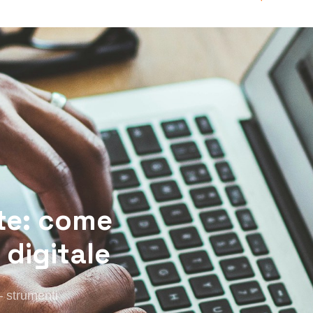
ste: come
 digitale
— strumenti