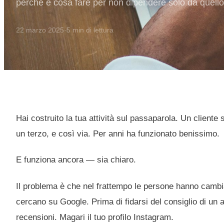
perché e cosa fare per non dipendere solo da quello
22 marzo 2025
·
5
min di lettura
Hai costruito la tua attività sul passaparola. Un cliente 
un terzo, e così via. Per anni ha funzionato benissimo.
E funziona ancora — sia chiaro.
Il problema è che nel frattempo le persone hanno cambiat
cercano su Google. Prima di fidarsi del consiglio di un a
recensioni. Magari il tuo profilo Instagram.