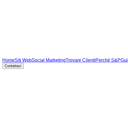
Home
Siti Web
Social Marketing
Trovare Clienti
Perché S&P
Gui
Contattaci