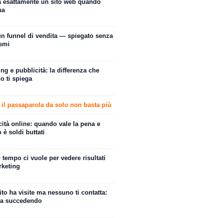
a esattamente un sito web quando
na
un funnel di vendita — spiegato senza
ismi
ng e pubblicità: la differenza che
o ti spiega
 il passaparola da solo non basta più
ità online: quando vale la pena e
è soldi buttati
tempo ci vuole per vedere risultati
rketing
sito ha visite ma nessuno ti contatta:
ta succedendo