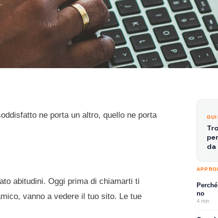
.
soddisfatto ne porta un altro, quello ne porta
GU
Tro
per
da 
APPRO
o abitudini. Oggi prima di chiamarti ti
Perché 
no
mico, vanno a vedere il tuo sito. Le tue
4
min