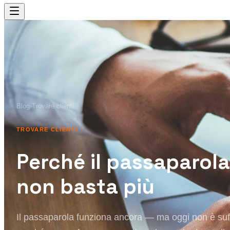
Blog
›
Trovare clienti
TROVARE CLIENTI
Perché il passaparola
non basta più
Il passaparola funziona ancora — ma oggi non è suf