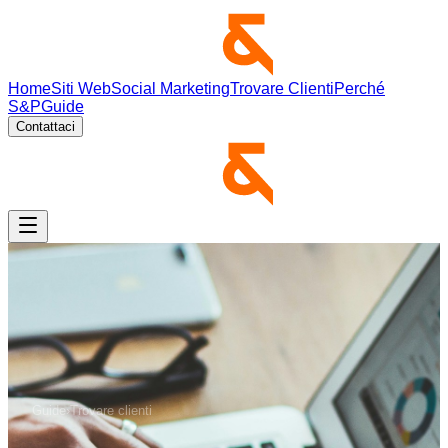
Home
Siti Web
Social Marketing
Trovare Clienti
Perché
S&P
Guide
Contattaci
Guide
›
Trovare clienti