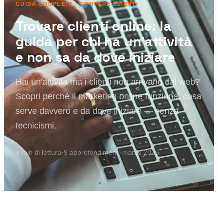
GUIDA COMPLETA ·
TROVARE CLIENTI
Trovare clienti online: la
guida per chi ha un'attività
e non sa da dove iniziare
Hai un'attività ma i clienti non arrivano dal web?
Scopri perché il marketing online funziona, cosa
serve davvero e da dove iniziare — senza
tecnicismi.
9
min di lettura
·
9
approfondimenti
·
marzo 2025