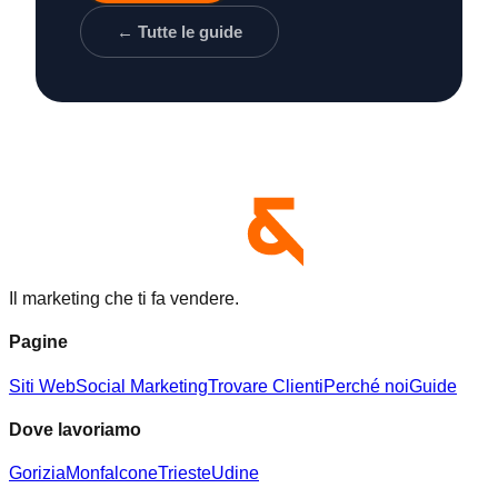
← Tutte le guide
Il marketing che ti fa vendere.
Pagine
Siti Web
Social Marketing
Trovare Clienti
Perché noi
Guide
Dove lavoriamo
Gorizia
Monfalcone
Trieste
Udine