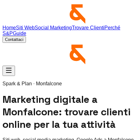
Home
Siti Web
Social Marketing
Trovare Clienti
Perché
S&P
Guide
Contattaci
Spark & Plan ·
Monfalcone
Marketing digitale a
Monfalcone: trovare clienti
online per la tua attività
Siti web, social media marketing, Google Ads a Monfalcone.