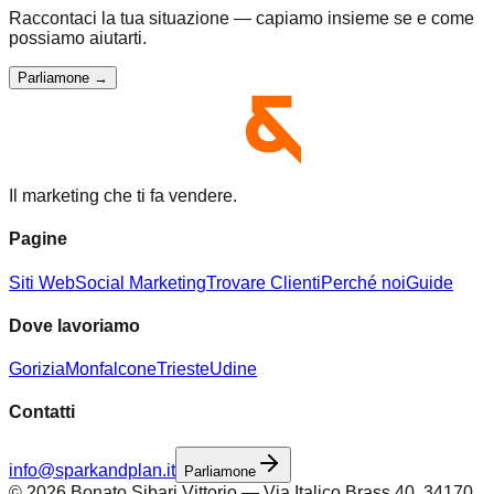
Raccontaci la tua situazione — capiamo insieme se e come
possiamo aiutarti.
Parliamone →
Il marketing che ti fa vendere.
Pagine
Siti Web
Social Marketing
Trovare Clienti
Perché noi
Guide
Dove lavoriamo
Gorizia
Monfalcone
Trieste
Udine
Contatti
info@sparkandplan.it
Parliamone
©
2026
Bonato Sibari Vittorio — Via Italico Brass 40, 34170