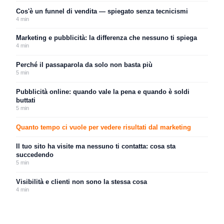
Cos'è un funnel di vendita — spiegato senza tecnicismi
4
min
Marketing e pubblicità: la differenza che nessuno ti spiega
4
min
Perché il passaparola da solo non basta più
5
min
Pubblicità online: quando vale la pena e quando è soldi
buttati
5
min
Quanto tempo ci vuole per vedere risultati dal marketing
Il tuo sito ha visite ma nessuno ti contatta: cosa sta
succedendo
5
min
Visibilità e clienti non sono la stessa cosa
4
min