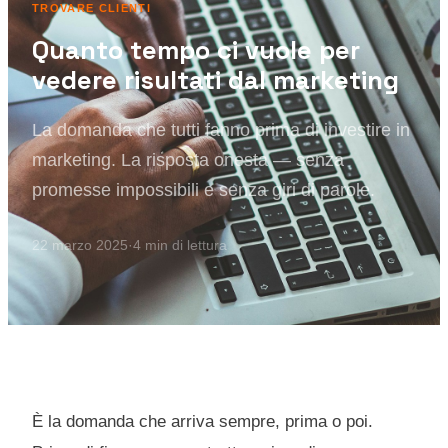
TROVARE CLIENTI
Quanto tempo ci vuole per
vedere risultati dal marketing
La domanda che tutti fanno prima di investire in
marketing. La risposta onesta — senza
promesse impossibili e senza giri di parole.
22 marzo 2025
·
4
min di lettura
È la domanda che arriva sempre, prima o poi.