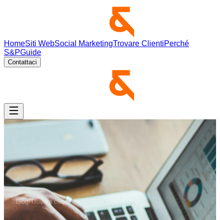
Home
Siti Web
Social Marketing
Trovare Clienti
Perché
S&P
Guide
Contattaci
Blog
›
Trovare clienti