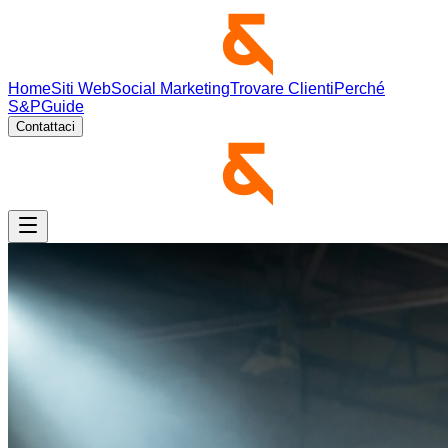
Home
Siti Web
Social Marketing
Trovare Clienti
Perché
S&P
Guide
Contattaci