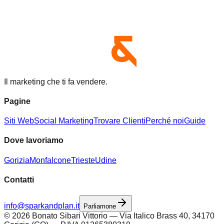
Il marketing che ti fa vendere.
Pagine
Siti Web
Social Marketing
Trovare Clienti
Perché noi
Guide
Dove lavoriamo
Gorizia
Monfalcone
Trieste
Udine
Contatti
info@sparkandplan.it
Parliamone
©
2026
Bonato Sibari Vittorio — Via Italico Brass 40, 34170