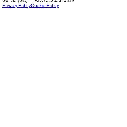
Gorizia (GO) — P.IVA 01265380319
Privacy Policy
Cookie Policy