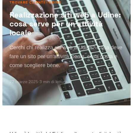
TROVARE CLIENTI
· UDINE
Realizzazione siti web a Udine:
cosa serve per un'attività
locale
Cerchi chi realizza siti web a Udine? Cosa deve
fare un sito per un'attività locale, cosa costa e
come scegliere bene.
22 marzo 2025
·
3
min di lettura