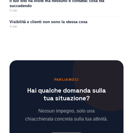
Il tuo sito ha visite ma nessuno ti contatta: cosa sta
succedendo
5
min
Visibilità e clienti non sono la stessa cosa
4
min
PARLIAMOCI
Hai qualche domanda sulla
tua situazione?
Nessun impegno, solo una
chiacchierata concreta sulla tua attività.