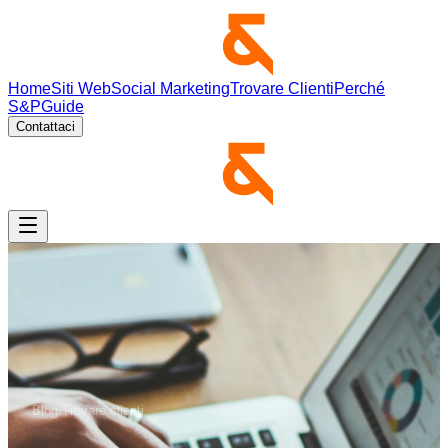
Home
Siti Web
Social Marketing
Trovare Clienti
Perché
S&P
Guide
Contattaci
Blog
›
Trovare clienti