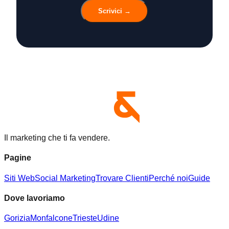
Scrivici →
Il marketing che ti fa vendere.
Pagine
Siti Web
Social Marketing
Trovare Clienti
Perché noi
Guide
Dove lavoriamo
Gorizia
Monfalcone
Trieste
Udine