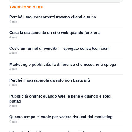
APPROFONDIMENTI
Perché i tuoi concorrenti trovano clienti e tu no
4
min
Cosa fa esattamente un sito web quando funziona
4
min
Cos'è un funnel di vendita — spiegato senza tecnicismi
4
min
Marketing e pubblicità: la differenza che nessuno ti spiega
4
min
Perché il passaparola da solo non basta più
5
min
Pubblicità online: quando vale la pena e quando è soldi
buttati
5
min
Quanto tempo ci vuole per vedere risultati dal marketing
4
min