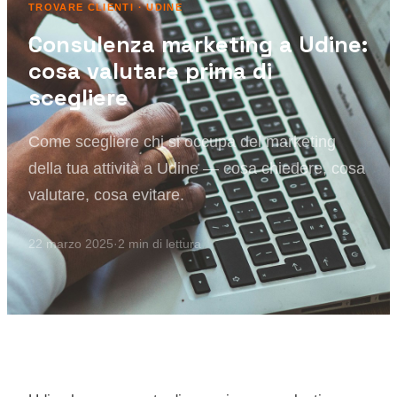
TROVARE CLIENTI
· UDINE
Consulenza marketing a Udine:
cosa valutare prima di
scegliere
Come scegliere chi si occupa del marketing
della tua attività a Udine — cosa chiedere, cosa
valutare, cosa evitare.
22 marzo 2025
·
2
min di lettura