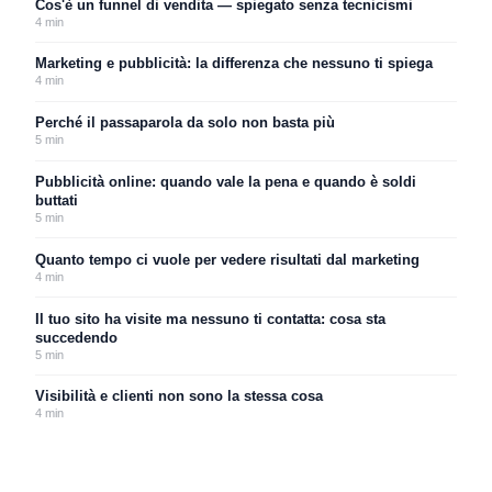
Cos'è un funnel di vendita — spiegato senza tecnicismi
4
min
Marketing e pubblicità: la differenza che nessuno ti spiega
4
min
Perché il passaparola da solo non basta più
5
min
Pubblicità online: quando vale la pena e quando è soldi
buttati
5
min
Quanto tempo ci vuole per vedere risultati dal marketing
4
min
Il tuo sito ha visite ma nessuno ti contatta: cosa sta
succedendo
5
min
Visibilità e clienti non sono la stessa cosa
4
min