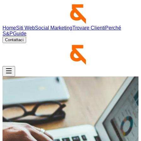
Home
Siti Web
Social Marketing
Trovare Clienti
Perché
S&P
Guide
Contattaci
Blog
›
Trovare clienti