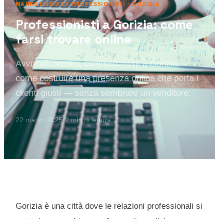
MARKETING PER PROFESSIONISTI
· GORIZIA
Professionisti a Gorizia: come
farsi trovare online
Avvocati, medici, commercialisti a Gorizia:
come costruire una presenza online che porta i
clienti giusti — senza sembrare un venditore.
22 marzo 2025
·
2
min di lettura
Gorizia è una città dove le relazioni professionali si