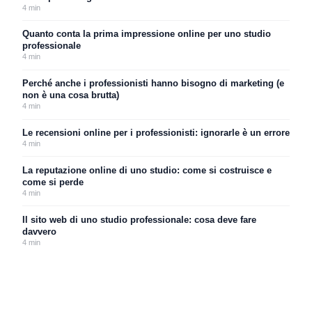
4
min
Quanto conta la prima impressione online per uno studio
professionale
4
min
Perché anche i professionisti hanno bisogno di marketing (e
non è una cosa brutta)
4
min
Le recensioni online per i professionisti: ignorarle è un errore
4
min
La reputazione online di uno studio: come si costruisce e
come si perde
4
min
Il sito web di uno studio professionale: cosa deve fare
davvero
4
min