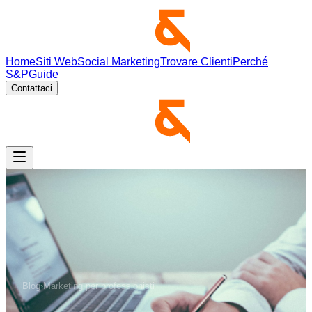
Home
Siti Web
Social Marketing
Trovare Clienti
Perché
S&P
Guide
Contattaci
Blog
›
Marketing per professionisti