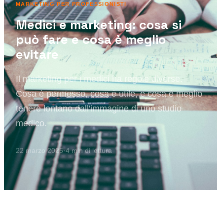
MARKETING PER PROFESSIONISTI
Medici e marketing: cosa si
può fare e cosa è meglio
evitare
Il marketing per i medici ha regole diverse.
Cosa è permesso, cosa è utile, e cosa è meglio
tenere lontano dall'immagine di uno studio
medico.
22 marzo 2025
·
4
min di lettura