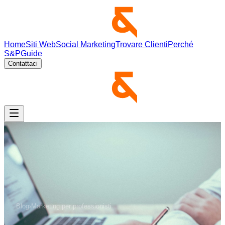
Home
Siti Web
Social Marketing
Trovare Clienti
Perché
S&P
Guide
Contattaci
Blog
›
Marketing per professionisti