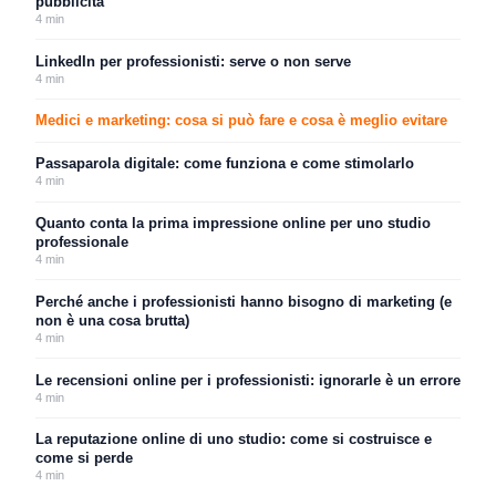
pubblicità
4
min
LinkedIn per professionisti: serve o non serve
4
min
Medici e marketing: cosa si può fare e cosa è meglio evitare
Passaparola digitale: come funziona e come stimolarlo
4
min
Quanto conta la prima impressione online per uno studio
professionale
4
min
Perché anche i professionisti hanno bisogno di marketing (e
non è una cosa brutta)
4
min
Le recensioni online per i professionisti: ignorarle è un errore
4
min
La reputazione online di uno studio: come si costruisce e
come si perde
4
min