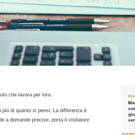
. È il primo
 secondi se
ito che lavora per loro.
GU
Mar
com
 più di quanto si pensi. La differenza è
giu
de a domande precise, porta il visitatore
ve
APPRO