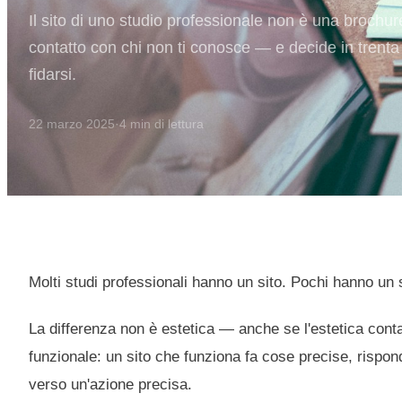
Il sito di uno studio professionale non è una brochure
contatto con chi non ti conosce — e decide in trenta
fidarsi.
22 marzo 2025
·
4
min di lettura
Molti studi professionali hanno un sito. Pochi hanno un s
La differenza non è estetica — anche se l'estetica conta
funzionale: un sito che funziona fa cose precise, rispon
verso un'azione precisa.