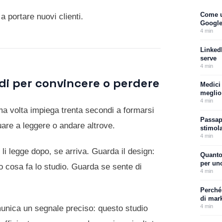
Come u
 portare nuovi clienti.
Google
4
min
LinkedI
serve
4
min
di per convincere o perdere
Medici 
meglio 
4
min
ima volta impiega trenta secondi a formarsi
Passap
uare a leggere o andare altrove.
stimol
4
min
li legge dopo, se arriva. Guarda il design:
Quanto
per un
cosa fa lo studio. Guarda se sente di
4
min
Perché
di mark
4
min
omunica un segnale preciso: questo studio