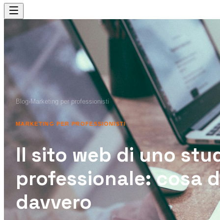
Blog
›
Marketing per professionisti
MARKETING PER PROFESSIONISTI
Il sito web di uno stu
professionale: cosa d
davvero