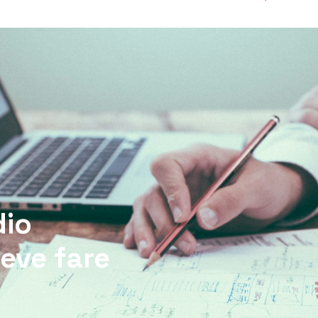
dio
eve fare