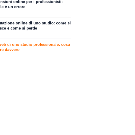
nsioni online per i professionisti:
le è un errore
utazione online di uno studio: come si
isce e come si perde
 web di uno studio professionale: cosa
are davvero