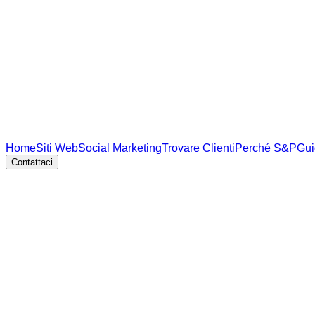
Home
Siti Web
Social Marketing
Trovare Clienti
Perché S&P
Gui
Contattaci