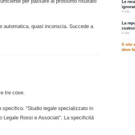
sufficiente per passare al prossimo risultato
Le rece
ignorar
4
min
La rep
one automatica, quasi inconscia. Succede a
costru
4
min
Il sito
deve f
re tre cose.
pecifico. "Studio legale specializzato in
dio Legale Rossi e Associati". La specificità