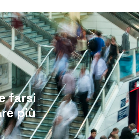
e farsi
are più