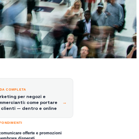
IDA COMPLETA
rketing per negozi e
mmercianti: come portare
→
 clienti — dentro e online
FONDIMENTI
omunicare offerte e promozioni
sembrare disperati