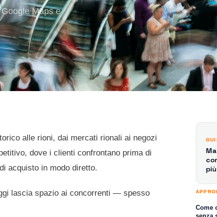
su Google Maps e
ico alle rioni, dai mercati rionali ai negozi
GU
Ma
itivo, dove i clienti confrontano prima di
co
 di acquisto in modo diretto.
più
oggi lascia spazio ai concorrenti — spesso
APPRO
Come c
senza 