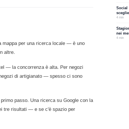
Social 
sceglie
4
min
Stagion
nei me
4
min
la mappa per una ricerca locale — è uno
n altre.
tel — la concorrenza è alta. Per negozi
, negozi di artigianato — spesso ci sono
 il primo passo. Una ricerca su Google con la
i tre risultati — e se c'è spazio per