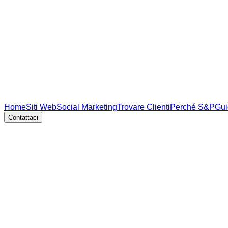
Home
Siti Web
Social Marketing
Trovare Clienti
Perché S&P
Gui
Contattaci