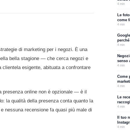
4
min
Le fot
come f
4
min
Google
perché
4
min
strategie di marketing per i negozi. È una
Negozi
nella bella stagione — che cerca negozi e
senso 
4
min
 clientela esigente, abituata a confrontare
Come p
marketi
4
min
la presenza online non è opzionale — è il
Le rec
o: la qualità della presenza conta quanto la
raccog
4
min
e nessuna recensione fa quasi più male di
Il tuo 
Instag
4
min