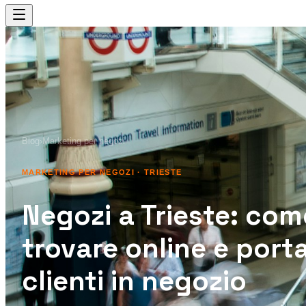
Blog
›
Marketing per negozi
MARKETING PER NEGOZI
· TRIESTE
Negozi a Trieste: com
trovare online e port
clienti in negozio