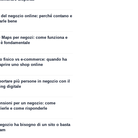
o del negozio online: perché contano e
arle bene
 Maps per negozi: come funziona e
 è fondamentale
o fisico vs e-commerce: quando ha
aprire uno shop online
ortare più persone in negozio con il
ng digitale
ensioni per un negozio: come
lierle e come risponderle
negozio ha bisogno di un sito o basta
ram