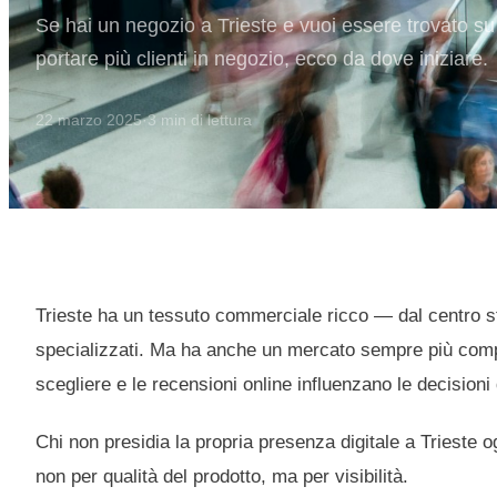
Se hai un negozio a Trieste e vuoi essere trovato 
portare più clienti in negozio, ecco da dove iniziare.
22 marzo 2025
·
3
min di lettura
Trieste ha un tessuto commerciale ricco — dal centro stor
specializzati. Ma ha anche un mercato sempre più compet
scegliere e le recensioni online influenzano le decisioni
Chi non presidia la propria presenza digitale a Trieste 
non per qualità del prodotto, ma per visibilità.