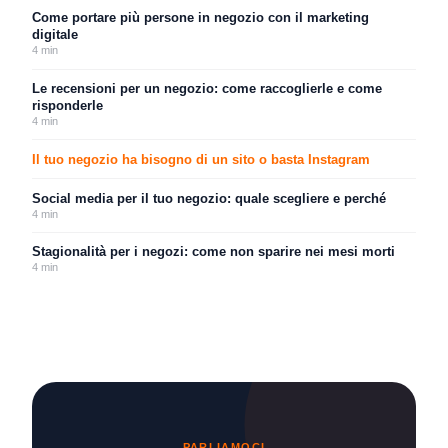
Come portare più persone in negozio con il marketing
digitale
4
min
Le recensioni per un negozio: come raccoglierle e come
risponderle
4
min
Il tuo negozio ha bisogno di un sito o basta Instagram
Social media per il tuo negozio: quale scegliere e perché
4
min
Stagionalità per i negozi: come non sparire nei mesi morti
4
min
PARLIAMOCI