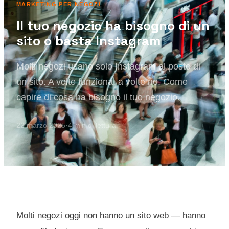
MARKETING PER NEGOZI
Il tuo negozio ha bisogno di un
sito o basta Instagram
Molti negozi usano solo Instagram al posto di
un sito. A volte funziona, a volte no. Come
capire di cosa ha bisogno il tuo negozio.
22 marzo 2025
·
4
min di lettura
Molti negozi oggi non hanno un sito web — hanno