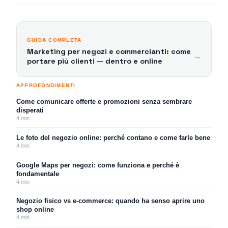
GUIDA COMPLETA
Marketing per negozi e commercianti: come
→
portare più clienti — dentro e online
APPROFONDIMENTI
Come comunicare offerte e promozioni senza sembrare
disperati
4
min
Le foto del negozio online: perché contano e come farle bene
4
min
Google Maps per negozi: come funziona e perché è
fondamentale
4
min
Negozio fisico vs e-commerce: quando ha senso aprire uno
shop online
4
min