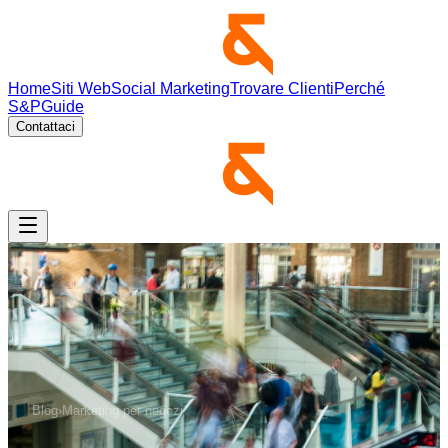
Home
Siti Web
Social Marketing
Trovare Clienti
Perché
S&P
Guide
Contattaci
Blog
›
Marketing per negozi