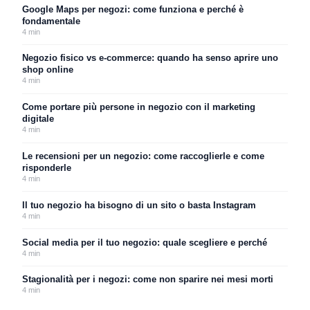
Google Maps per negozi: come funziona e perché è
fondamentale
4
min
Negozio fisico vs e-commerce: quando ha senso aprire uno
shop online
4
min
Come portare più persone in negozio con il marketing
digitale
4
min
Le recensioni per un negozio: come raccoglierle e come
risponderle
4
min
Il tuo negozio ha bisogno di un sito o basta Instagram
4
min
Social media per il tuo negozio: quale scegliere e perché
4
min
Stagionalità per i negozi: come non sparire nei mesi morti
4
min