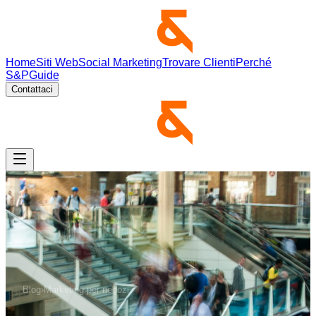
Home
Siti Web
Social Marketing
Trovare Clienti
Perché
S&P
Guide
Contattaci
Blog
›
Marketing per negozi