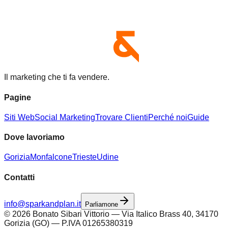
Il marketing che ti fa vendere.
Pagine
Siti Web
Social Marketing
Trovare Clienti
Perché noi
Guide
Dove lavoriamo
Gorizia
Monfalcone
Trieste
Udine
Contatti
info@sparkandplan.it
Parliamone
©
2026
Bonato Sibari Vittorio — Via Italico Brass 40, 34170
Gorizia (GO) — P.IVA 01265380319