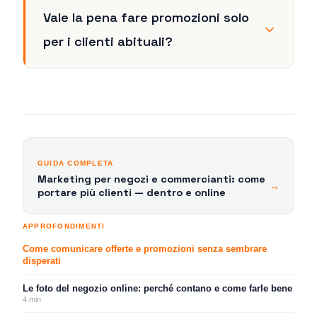
Vale la pena fare promozioni solo
per i clienti abituali?
GUIDA COMPLETA
Marketing per negozi e commercianti: come
→
portare più clienti — dentro e online
APPROFONDIMENTI
Come comunicare offerte e promozioni senza sembrare
disperati
Le foto del negozio online: perché contano e come farle bene
4
min