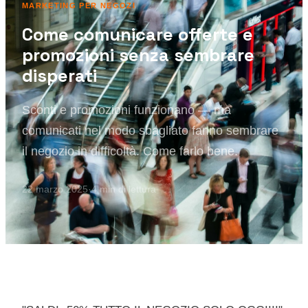
MARKETING PER NEGOZI
Come comunicare offerte e
promozioni senza sembrare
disperati
Sconti e promozioni funzionano — ma
comunicati nel modo sbagliato fanno sembrare
il negozio in difficoltà. Come farlo bene.
22 marzo 2025
·
4
min di lettura