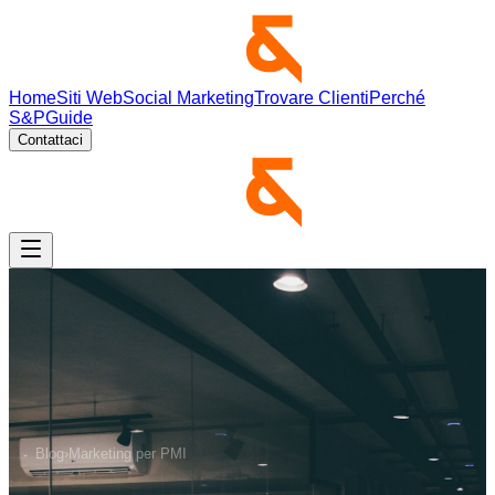
Home
Siti Web
Social Marketing
Trovare Clienti
Perché
S&P
Guide
Contattaci
Blog
›
Marketing per PMI