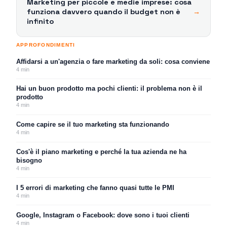
Marketing per piccole e medie imprese: cosa
funziona davvero quando il budget non è
→
infinito
APPROFONDIMENTI
Affidarsi a un'agenzia o fare marketing da soli: cosa conviene
4
min
Hai un buon prodotto ma pochi clienti: il problema non è il
prodotto
4
min
Come capire se il tuo marketing sta funzionando
4
min
Cos'è il piano marketing e perché la tua azienda ne ha
bisogno
4
min
I 5 errori di marketing che fanno quasi tutte le PMI
4
min
Google, Instagram o Facebook: dove sono i tuoi clienti
4
min