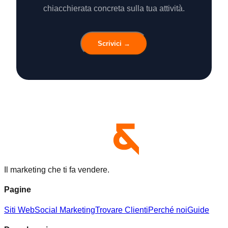
chiacchierata concreta sulla tua attività.
Scrivici →
Il marketing che ti fa vendere.
Pagine
Siti Web
Social Marketing
Trovare Clienti
Perché noi
Guide