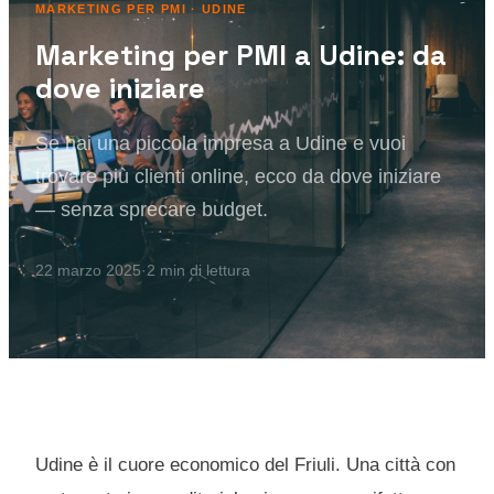
MARKETING PER PMI
· UDINE
Marketing per PMI a Udine: da
dove iniziare
Se hai una piccola impresa a Udine e vuoi
trovare più clienti online, ecco da dove iniziare
— senza sprecare budget.
22 marzo 2025
·
2
min di lettura
Udine è il cuore economico del Friuli. Una città con