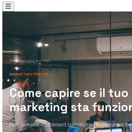
Blog
›
Marketing per PMI
MARKETING PER PMI
Come capire se il tuo
marketing sta funzi
Non servono dashboard complicate. Bastano poch