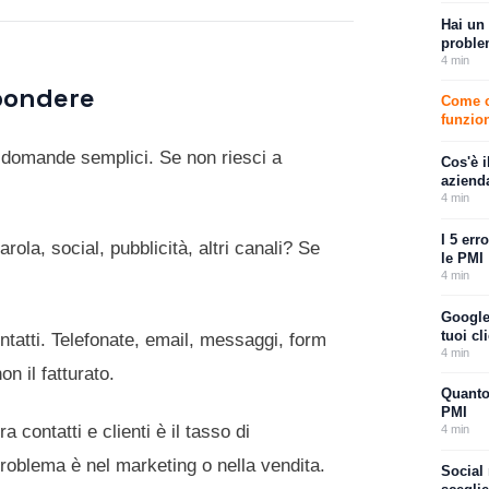
Hai un 
proble
4
min
pondere
Come ca
funzio
e domande semplici. Se non riesci a
Cos'è i
aziend
4
min
I 5 err
ola, social, pubblicità, altri canali? Se
le PMI
4
min
Google
tuoi cli
tatti. Telefonate, email, messaggi, form
4
min
n il fatturato.
Quanto
PMI
ra contatti e clienti è il tasso di
4
min
problema è nel marketing o nella vendita.
Social 