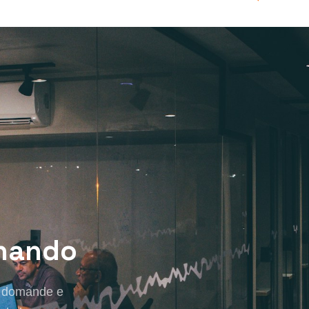
onando
e domande e