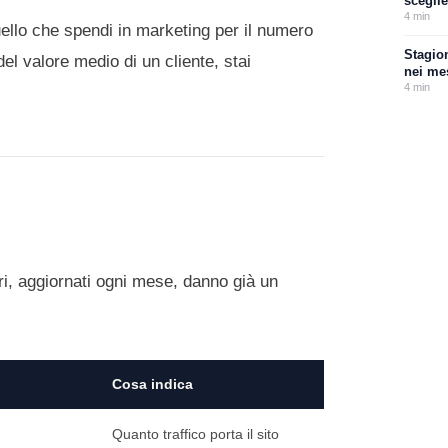
sceglie
4
min
ello che spendi in marketing per il numero
Stagio
el valore medio di un cliente, stai
nei me
4
min
i, aggiornati ogni mese, danno già un
Cosa indica
Quanto traffico porta il sito