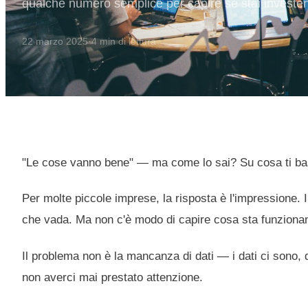
qualche numero semplice per capire se stai investe
22 marzo 2025
·
4
min di lettura
"Le cose vanno bene" — ma come lo sai? Su cosa ti ba
Per molte piccole imprese, la risposta è l'impressione. Il
che vada. Ma non c'è modo di capire cosa sta funzionan
Il problema non è la mancanza di dati — i dati ci sono, 
non averci mai prestato attenzione.