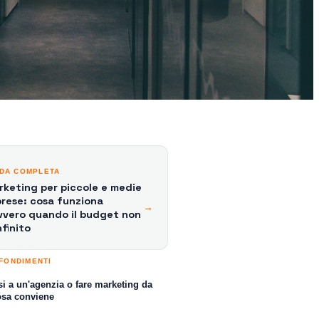
IDA COMPLETA
keting per piccole e medie
rese: cosa funziona
→
vvero quando il budget non
nfinito
FONDIMENTI
si a un'agenzia o fare marketing da
cosa conviene