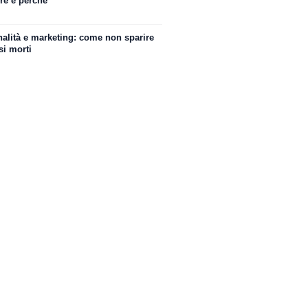
re e perché
nalità e marketing: come non sparire
si morti