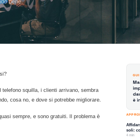
ndo bene.
si?
GU
Mar
imp
 telefono squilla, i clienti arrivano, sembra
da
do, cosa no, e dove si potrebbe migliorare.
è i
APPRO
quasi sempre, e sono gratuiti. Il problema è
Affidar
soli: 
4
min