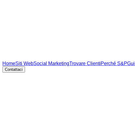
Home
Siti Web
Social Marketing
Trovare Clienti
Perché S&P
Gui
Contattaci